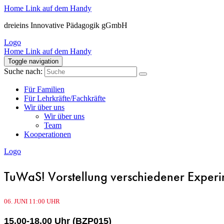
Home Link auf dem Handy
dreieins Innovative Pädagogik gGmbH
Logo
Home Link auf dem Handy
Toggle navigation
Suche nach:
Für Familien
Für Lehrkräfte/Fachkräfte
Wir über uns
Wir über uns
Team
Kooperationen
Logo
TuWaS! Vorstellung verschiedener Experim
06.
JUNI
11:00 UHR
15.00-18.00 Uhr (BZP015)