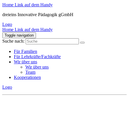
Home Link auf dem Handy
dreieins Innovative Pädagogik gGmbH
Logo
Home Link auf dem Handy
Toggle navigation
Suche nach:
Für Familien
Für Lehrkräfte/Fachkräfte
Wir über uns
Wir über uns
Team
Kooperationen
Logo