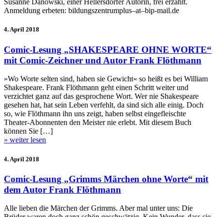
Susanne Danowski, einer Hellersdorfer Autorin, frei erzählt.
Anmeldung erbeten: bildungszentrumplus–at–bip-mail.de
4. April 2018
Comic-Lesung „SHAKESPEARE OHNE WORTE“
mit Comic-Zeichner und Autor Frank Flöthmann
»Wo Worte selten sind, haben sie Gewicht« so heißt es bei William
Shakespeare. Frank Flöthmann geht einen Schritt weiter und
verzichtet ganz auf das gesprochene Wort. Wer nie Shakespeare
gesehen hat, hat sein Leben verfehlt, da sind sich alle einig. Doch
so, wie Flöthmann ihn uns zeigt, haben selbst eingefleischte
Theater-Abonnenten den Meister nie erlebt. Mit diesem Buch
können Sie […]
» weiter lesen
4. April 2018
Comic-Lesung „Grimms Märchen ohne Worte“ mit
dem Autor Frank Flöthmann
Alle lieben die Märchen der Grimms. Aber mal unter uns: Die
Brüder waren doch ganz schön geschwätzig. Kein Wunder, dass sie